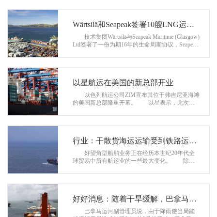
单
着38,000标准箱...
与
投
查
Wärtsilä和Seapeak签署10艘LNG运输
诉
询
船的生命周期协议
技术集团Wärtsilä与Seapeak Maritime (Glasgow)
与
Ltd签署了一份为期16年的生命周期协议，Seapeak
联
Maritime ...
建
系
议
我
以星航运在美国的新总部开业
们
以色列航运公司ZIM宣布其位于弗吉尼亚海滩
的美国新总部隆重开幕。 以星表示，此次活
动与来自美国各地的员工、同事、客户和客人一
起庆祝，标志着公司的一个重要里...
行业：干散货海运运输受到铁路运输
增长的影响
好望角型船舶业务正在经历本世纪20年代全
球贸易中所有航运业的一些最大变化。 除了
西非向中国出口铝土矿(很快还将是铁矿石)的增长
之外，好望角船东还不得不应对...
好好消息：随着干旱缓解，巴拿马运
河将增加过境次数
巴拿马运河副管理员说，由于降雨使当局能