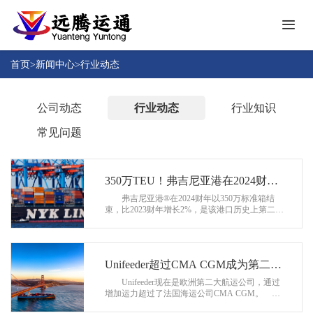
首
页
首页
>
新闻中心
>
行业动态
关
于
公司动态
行业动态
行业知识
远
产
常见问题
腾
品
中
成
心
350万TEU！弗吉尼亚港在2024财年
功
实现集装箱增长
弗吉尼亚港®在2024财年以350万标准箱结
案
束，比2023财年增长2%，是该港口历史上第二好
人
例
的财年业绩。 弗吉尼亚港务局首席执行官兼
才
执行董事Stephen...
招
新
聘
Unifeeder超过CMA CGM成为第二大
闻
欧洲内部运营商
Unifeeder现在是欧洲第二大航运公司，通过
中
增加运力超过了法国海运公司CMA CGM。
下
心
这家迪拜世界港口公司的子公司目前在欧洲运营