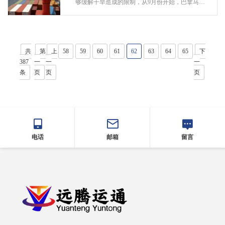
够缓解干旱造成的限制，从9月份开始，巴拿马运
河预计将把船只的每日通行时段从目前的34个增
加到36个。 2023年，巴...
共
第
上
58
59
60
61
62
63
64
65
下
387
一
一
一
条
页
页
页
电话
邮箱
留言