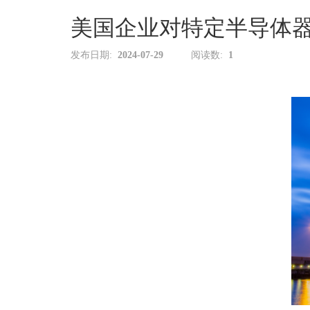
单
与
美国企业对特定半导体器
投
查
诉
询
发布日期:
2024-07-29
阅读数:
1
与
联
建
系
议
我
们