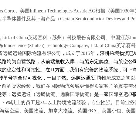
mericas Corp.、美国Infineon Technologies Austria A
（Certain Semiconductor Devices and Products
any, Ltd. of China英诺赛科（苏州）科技股份有限公司、中国江苏Innoscience 
ce (Zhuhai) Technology Company, Ltd. of Chin
省远腾运通国际物流有限公司，成立于
2015年，
深耕跨境物流已
线路均为自营线路；从前端揽收入库，与船东定舱位、与航空公
效的稳定性和可控性。
在
IT方面，我们有完善的物流系统，可下
、转单号等全程可视化，一目了然。
远腾运通
/远腾物流
成立之初以
之前的卖家经验，我们在国际物流领域更懂得卖家客户的真实需
运等；远腾运通
（远腾物流、远腾国际物流）
是一家国际空运
/
队，75%以上的员工超3年以上跨境物流经验，专业性强。目前业
BA海运空运、美国物流、加拿大物流、英国FBA、英国小包、美