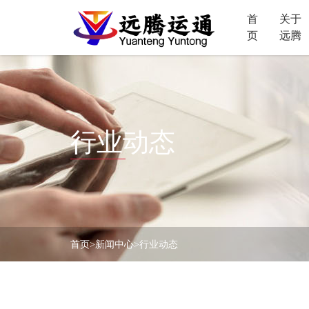
首
关于
页
远腾
首
页
关
于
远
产
腾
行业动态
品
中
成
心
功
案
人
例
才
招
首页
>
新闻中心
>
行业动态
新
聘
闻
中
下
心