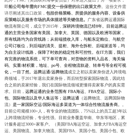
此外，FMC（美国联邦海事委员会）对承运人提出了另一项要求，
即
船公司每年需向FMC提交一份保密的出口政策文件
。这份文件需
详尽阐述其出口政策，
包括价格策略、所提供的服务内容、设备供
应策略以及服务市场的具体描述等关键信息。
广东省远腾运通国际
物流有限公司，成立于
2015年，
深耕跨境物流已经
8年。目前远腾运
通的主营业务国家有美国、加拿大、英国、德国以及欧洲等国家，
所有线路均为自营线路；从前端揽收入库，与船东定舱位、与航空
公司订板位，到后端的清关、提柜、海外仓拆柜、后端派送等，均
为自主设计线路，保障了时效的稳定性和可控性。
在
IT方面，我们
有完善的物流系统，可下单可查询，对货物的资料入品名、海关编
码、实重/材积重，地址、po号、全程物流轨迹、转单号等全程可视
化，一目了然。
远腾运通
/远腾物流
成立之初以卖家身份进入跨境电
商领域，于
2017年退出卖家身份，而后转型探索国际物流，因此结
合之前的卖家经验，我们在国际物流领域更懂得卖家客户的真实需
求。目前，
远腾运通的业务范围有
FBA海运、FBA空运、国际小
包、国际物流以及华人集运等；远腾运通
（远腾物流、远腾国际物
流）
是一家国际空运
/国际海运多渠道为一体综合性物流服务商。
。
目前公司规模
100+人，有专业的物流团队，75%以上的员工超3年以
上跨境物流经验，专业性强。目前业务覆盖华南、华东等地区，累
计服务超过3000+家客户。
（美国
FBA海运空运、加拿大FBA海运空
运、美国物流、加拿大物流、英国FBA、英国小包、美国小包、欧