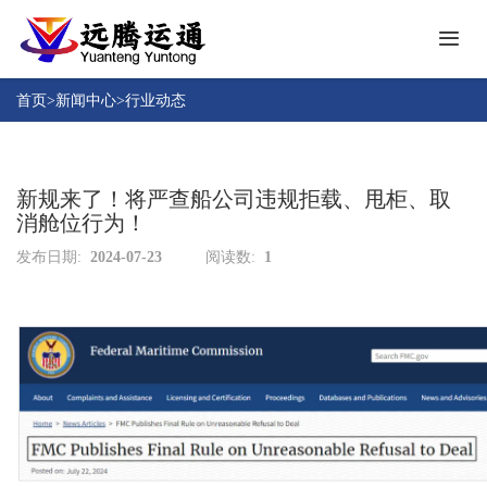
首
页
首页
>
新闻中心
>
行业动态
关
于
远
新规来了！将严查船公司违规拒载、甩柜、取
产
腾
消舱位行为！
品
中
发布日期:
2024-07-23
阅读数:
1
成
心
功
案
人
例
才
招
新
聘
闻
中
下
心