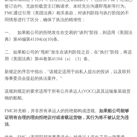
签订合约、无故拒载货主订舱请求、未经充分沟通即甩柜等行为。
FMC通过引用《美国法典》相关条款，对谈判阶段与执行阶段的不
同情形进行了区分，确保了执法的精准性：
一、 如果船公司的拒绝发生在交易的“谈判”阶段，则适用《美国法
典》第46编第41104(a)(10)条。
二、如果船公司的“甩柜”发生在谈判阶段之后，在“执行”阶段，将适
用《美国法典》第46卷第41104（a）（3）条。
新规定的序言中指出，“该规定适用于由私人提出的投诉，以及联邦
海事委员会提起的执法案件。”
该规则规定的要求适用于所有公共承运人(VOCC)及其运输集装箱货
物的船舶。
FMC补充称，并非所有承运人的拒绝都构成违规。
如果船公司能够
证明有合理的理由拒绝议付或者载运货物，其行为将不被认定为违
法
。