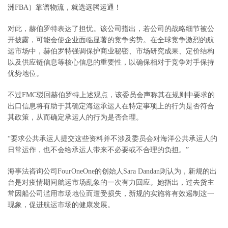
洲FBA）靠谱物流，就选远腾运通！
对此，赫伯罗特表达了担忧。该公司指出，若公司的战略细节被公
开披露，可能会使企业面临显著的竞争劣势。在全球竞争激烈的航
运市场中，赫伯罗特强调保护商业秘密、市场研究成果、定价结构
以及供应链信息等核心信息的重要性，以确保相对于竞争对手保持
优势地位。
不过FMC驳回赫伯罗特上述观点，该委员会声称其在规则中要求的
出口信息将有助于其确定海运承运人在特定事项上的行为是否符合
其政策，从而确定承运人的行为是否合理。
“要求公共承运人提交这些资料并不涉及委员会对海洋公共承运人的
日常运作，也不会给承运人带来不必要或不合理的负担。”
海事法咨询公司FourOneOne的创始人Sara Dandan则认为，新规的出
台是对疫情期间航运市场乱象的一次有力回应。她指出，过去货主
常因船公司滥用市场地位而遭受损失，新规的实施将有效遏制这一
现象，促进航运市场的健康发展。