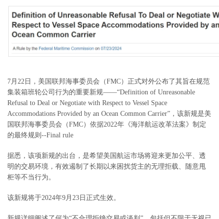
单
与
投
查
诉
询
与
联
建
系
议
我
7月22日，美国联邦海事委员会（FMC）正式对外公布了其旨在规范
们
集装箱班轮公司行为的重要新规——“Definition of Unreasonable
Refusal to Deal or Negotiate with Respect to Vessel Space
Accommodations Provided by an Ocean Common Carrier”，该新规是美
国联邦海事委员会（FMC）依据2022年《海洋航运改革法案》制定
的最终规则--Final rule
据悉，该项新规的出台，是希望美国航运市场将迎来更加公平、透
明的交易环境，有效遏制了长期以来困扰货主的无理拒载、随意甩
柜等不当行为。
该新规将于2024年9月23日正式生效。
新规详细阐述了何为“不合理拒绝交易或谈判”，包括但不限于无视已