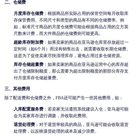
单
二、仓储费
与
投
月度库存仓储费
：根据商品所实际占用的保管空间每月收取库
查
诉
存保管费用。不同尺寸和类型的商品有不同的仓储费率。例
询
与
如，标准尺寸商品的月度仓储费可能会根据商品占用的立方英
联
建
尺数来计费，而大件商品的仓储费则可能更高。
系
议
超龄库存附加费
：如果卖家的商品在亚马逊仓库里存放超过一
我
定时间（如6个月）而没有销售出去，就需要收取长期仓储费。
们
这是为了促使卖家尽快清理库存，避免占用过多仓储资源。
库存仓储超量费
：如果卖家的商品在亚马逊运营中心的库存超
出了仓储限制额度，那么需要为超出限制额度的那部分库存支
付月度库存仓储超量费。
三、其他费用
除了配送费和仓储费之外，FBA还可能产生一些其他费用，如：
入库配置服务费
：若卖家无法遵照系统建议入仓，亚马逊可能
会为卖家库存进行调拨，并收取此费用。
退货处理费
：对于退货率较高的商品，亚马逊可能会收取退货
处理费，以反映退货处理的成本及减少浪费。