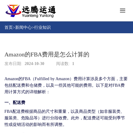
首
页
首页
>
新闻中心
>
行业知识
关
于
远
Amazon的FBA费用是怎么计算的
产
腾
品
发布日期:
2024-10-30
阅读数:
1
中
成
心
功
Amazon的FBA（Fulfilled by Amazon）费用计算涉及多个方面，主要
包括配送费和仓储费，以及一些其他可能的费用。以下是对FBA费
案
人
用计算方式的详细解析：
例
才
一、配送费
招
新
聘
FBA配送费根据商品的尺寸和重量，以及商品类型（如非服装类、
闻
服装类、危险品等）进行分段收费。此外，配送费还可能受到季节
中
性或促销活动的影响而有所调整。
下
心