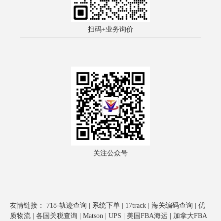
扫码+业务询价
关注公众号
友情链接：
718-轨迹查询
|
系统下单
|
17track
|
海关编码查询
|
优
质物流
|
各国关税查询
|
Matson
|
UPS
|
美国FBA海运
|
加拿大FBA