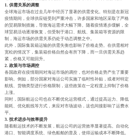
单
1.
供需关系的调整
与
投
全球海运市场在过去几年中经历了显著的供需变化。特别是在新冠
查
疫情期间，全球供应链受到严重冲击，许多国家和地区采取了严格
诉
询
的贸易限制措施，导致海运需求大幅下降。随着疫情逐步缓解，全
与
联
球贸易活动逐渐恢复，但受制于港口、航线、集装箱等资源的限
建
系
制，海运市场的供需关系仍处于动态调整之中。
议
我
此外，国际集装箱运输的供需失衡也影响了价格走势。在供需相对
们
宽松的情况下，集装箱价格自然会有所下降，而一旦供需关系趋
紧，价格又可能回升。
2.
政策与市场调控
各国政府在疫情期间对海运市场的调控，也对价格走势产生了重要
影响。例如，部分国家对海运公司实施了临时性补贴，或者对特定
航线、货物类型进行价格限制，这些政策在一定程度上抑制了价格
上涨。
同时，国际航运公司也在不断优化运营模式，通过提高运力、降低
能耗、优化航线等方式，来应对市场波动，这也间接影响了运费水
平。
3.
技术进步与效率提升
随着航运技术的不断发展，航运公司的运营效率显著提高。自动化
港口、智能调度系统、绿色船舶的普及，使得运输成本不断降低。