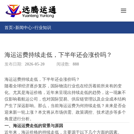
首
页
首页
>
新闻中心
>
行业知识
关
于
远
海运运费持续走低，下半年还会涨价吗？
产
腾
品
发布日期:
2026-05-20
阅读数:
888
中
成
心
功
海运运费持续走低，下半年还会涨价吗？
随着全球经济逐步复苏，国际物流行业也在经历着前所未有的变
案
人
化。尤其是海运价格，近年来呈现出持续走低的趋势，这一现象不
例
才
仅影响着航运公司，也对国际贸易、供应链管理以及企业成本结构
招
产生了深远影响。那么，当前海运运费为何持续走低？未来是否会
新
聘
迎来新一轮上涨？本文将从市场供需、政策调控、技术进步等多个
闻
角度进行分析。
中
一、海运运费走低的背景与原因
下
心
近年来，海运价格的持续走低，主要源于以下几个方面的因素。