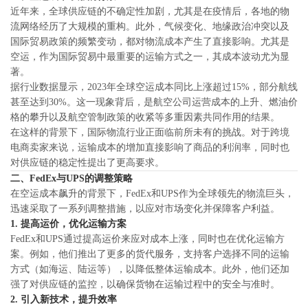
单
近年来，全球供应链的不确定性加剧，尤其是在疫情后，各地的物
与
投
流网络经历了大规模的重构。此外，气候变化、地缘政治冲突以及
查
国际贸易政策的频繁变动，都对物流成本产生了直接影响。尤其是
诉
询
空运，作为国际贸易中最重要的运输方式之一，其成本波动尤为显
与
联
著。
建
系
据行业数据显示，2023年全球空运成本同比上涨超过15%，部分航线
议
我
甚至达到30%。这一现象背后，是航空公司运营成本的上升、燃油价
们
格的攀升以及航空管制政策的收紧等多重因素共同作用的结果。
在这样的背景下，国际物流行业正面临前所未有的挑战。对于跨境
电商卖家来说，运输成本的增加直接影响了商品的利润率，同时也
对供应链的稳定性提出了更高要求。
二、FedEx与UPS的调整策略
在空运成本飙升的背景下，FedEx和UPS作为全球领先的物流巨头，
迅速采取了一系列调整措施，以应对市场变化并保障客户利益。
1. 提高运价，优化运输方案
FedEx和UPS通过提高运价来应对成本上涨，同时也在优化运输方
案。例如，他们推出了更多的货代服务，支持客户选择不同的运输
方式（如海运、陆运等），以降低整体运输成本。此外，他们还加
强了对供应链的监控，以确保货物在运输过程中的安全与准时。
2. 引入新技术，提升效率