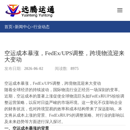
首
页
首页
>
新闻中心
>
行业动态
关
于
远
空运成本暴涨，FedEx/UPS调整，跨境物流迎来
产
腾
大变动
品
中
发布日期:
2026-06-02
阅读数:
8975
成
心
功
空运成本暴涨，FedEx/UPS调整，跨境物流迎来大变动
案
人
随着全球经济的持续波动，国际物流行业正经历一场深刻的变革。
例
才
近期，空运成本的显著上涨促使全球物流巨头如FedEx和UPS纷纷调
招
整运营策略，以应对日益严峻的市场环境。这一变化不仅影响企业
新
聘
的财务状况，也对跨境贸易的效率和成本结构带来了深远影响。本
闻
文将从成本上涨的背景、FedEx和UPS的调整策略、对行业的影响以
中
及未来趋势等方面进行深入探讨。
下
心
一、空运成本暴涨的背景