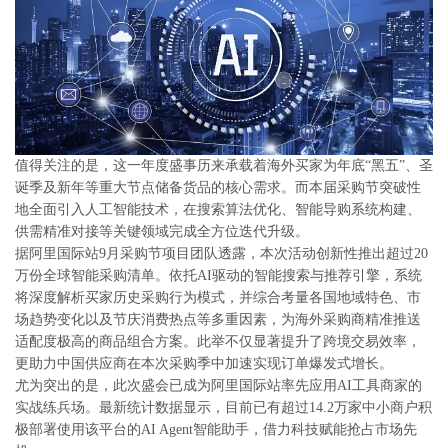
单
与
投
查
诉
询
与
联
建
系
议
我
值得关注的是，这一年度盛事历来承载着海外买家为年底“黑五”、圣
们
诞季及新年等重大节点储备货品的核心需求。而本届采购节突破性
地全面引入人工智能技术，在搜索算法优化、智能导购系统构建、
供需精准对接等关键领域完成全方位迭代升级。
据阿里国际站9月采购节项目团队透露，本次活动创新性推出超过20
万份全球智能采购清单。依托AI驱动的智能搜索与推荐引擎，系统
将深度解析买家历史采购行为模式，并综合考量各国地域特色、市
场趋势变化以及节庆消费热点等多重因素，为海外采购商精准推送
适配度极高的商品组合方案。此举不仅显著提升了跨境交易效率，
更助力中国供应商在本次采购季中加速实现订单爆发式增长。
尤为突出的是，此次盛会已成为阿里国际站率先应用AI工具商家的
实战练兵场。最新统计数据显示，目前已有超过14.2万家中小商户积
极部署使用该平台的AI Agent智能助手，借力科技赋能抢占市场先