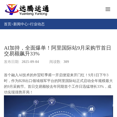
首
页
首页
>
新闻中心
>
行业动态
关
于
远
AI加持，全面爆单！阿里国际站9月采购节首日
产
腾
交易额飙升33%
品
中
发布日期:
2025-09-04
阅读数:
309
成
心
功
首个融入AI技术的外贸旺季甫一开启便迎来开门红！9月1日下午3
案
人
时，作为B2B出口领域领军平台的阿里国际站正式启动全年规模最大
例
才
的9月采购节。首日交易额较去年同期首个工作日迅猛增长33%，成
招
功实现强势开局！
新
聘
闻
中
下
心